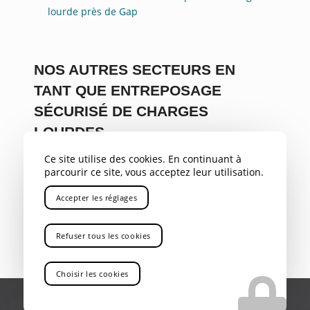
lourde près de Gap
NOS AUTRES SECTEURS EN
TANT QUE ENTREPOSAGE
SÉCURISÉ DE CHARGES
LOURDES
PACA
,
Var
,
Bouches du Rhône
,
Savoie
,
Alpes
,
04
,
05
,
Ce site utilise des cookies. En continuant à
parcourir ce site, vous acceptez leur utilisation.
Rhône Alpes
,
Aix-en-Provence
,
Marseille
,
Gardanne
,
Bouc Bel Air
,
Aubagne
,
La Ciotat
,
Marignane
,
Nice
,
Accepter les réglages
Toulon
,
Avignon
,
Cannes
,
Antibes
,
Rousset
Refuser tous les cookies
Choisir les cookies