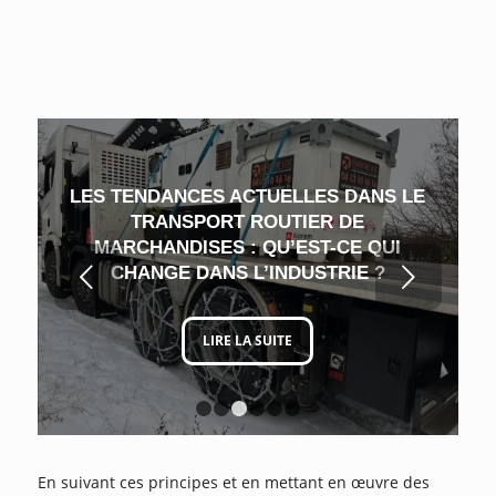
LES TENDANCES ACTUELLES DANS LE
TRANSPORT ROUTIER DE
MARCHANDISES : QU’EST-CE QUI
Suivant
CHANGE DANS L’INDUSTRIE ?
LIRE LA SUITE
1
2
3
4
5
6
En suivant ces principes et en mettant en œuvre des