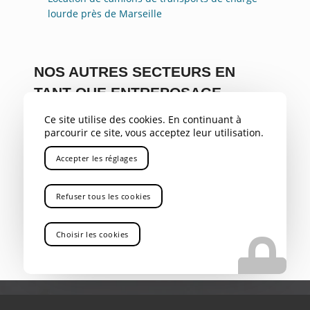
lourde près de Marseille
NOS AUTRES SECTEURS EN
TANT QUE ENTREPOSAGE
SÉCURISÉ DE CHARGES
Ce site utilise des cookies. En continuant à
LOURDES
parcourir ce site, vous acceptez leur utilisation.
Accepter les réglages
PACA
,
Var
,
Bouches du Rhône
,
Savoie
,
Alpes
,
04
,
05
,
Gap
,
Rhône Alpes
,
Aix-en-Provence
,
Gardanne
,
Bouc
Bel Air
,
Aubagne
,
La Ciotat
,
Marignane
,
Nice
,
Toulon
,
Refuser tous les cookies
Avignon
,
Cannes
,
Antibes
,
Rousset
Choisir les cookies