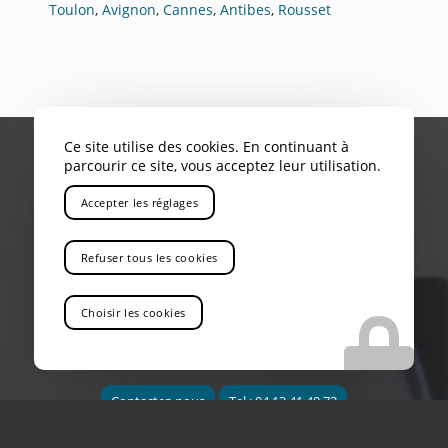
Toulon
,
Avignon
,
Cannes
,
Antibes
,
Rousset
Ce site utilise des cookies. En continuant à
parcourir ce site, vous acceptez leur utilisation.
Accepter les réglages
VOUS RECHERCHEZ UN ENTREPÔT QUI
Refuser tous les cookies
PROPOSE LE ENTREPÔT DE RAYONNAGE DE
CHARGES LOURDES EN PACA
Choisir les cookies
Vous êtes au bon endroit !
Contactez-nous
Tel : 04 13 41 49 73