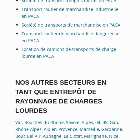
Société de transport d’engins lourds en PACA
Transport routier de marchandise industrielle
en PACA
Société de transports de marchandise en PACA
Transport routier de marchandise dangereuse
en PACA
Location de camions de transports de charge
lourde en PACA
NOS AUTRES SECTEURS EN
TANT QUE ENTREPÔT DE
RAYONNAGE DE CHARGES
LOURDES
Var
,
Bouches du Rhône
,
Savoie
,
Alpes
,
04
,
05
,
Gap
,
Rhône Alpes
,
Aix-en-Provence
,
Marseille
,
Gardanne
,
Bouc Bel Air
,
Aubagne
,
La Ciotat
,
Marignane
,
Nice
,