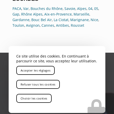
PACA
,
Var
,
Bouches du Rhône
,
Savoie
,
Alpes
,
04
,
05
,
Gap
,
Rhône Alpes
,
Aix-en-Provence
,
Marseille
,
Gardanne
,
Bouc Bel Air
,
La Ciotat
,
Marignane
,
Nice
,
Toulon
,
Avignon
,
Cannes
,
Antibes
,
Rousset
Ce site utilise des cookies. En continuant à
parcourir ce site, vous acceptez leur utilisation.
Accepter les réglages
Refuser tous les cookies
VOUS RECHERCHEZ UN ENTREPÔT QUI
PROPOSE LE ENTREPÔT DE RAYONNAGE DE
Choisir les cookies
CHARGES LOURDES VERS AUBAGNE
Vous êtes au bon endroit !