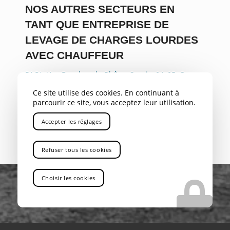
NOS AUTRES SECTEURS EN
TANT QUE ENTREPRISE DE
LEVAGE DE CHARGES LOURDES
AVEC CHAUFFEUR
PACA
,
Var
,
Bouches du Rhône
,
Savoie
,
04
,
05
,
Gap
,
Rhône Alpes
,
Aix-en-Provence
,
Marseille
,
Gardanne
,
Ce site utilise des cookies. En continuant à
Bouc Bel Air
,
Aubagne
,
La Ciotat
,
Marignane
,
Nice
,
parcourir ce site, vous acceptez leur utilisation.
Toulon
,
Avignon
,
Cannes
,
Antibes
,
Rousset
Accepter les réglages
Refuser tous les cookies
Choisir les cookies