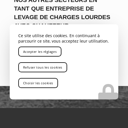
TANT QUE ENTREPRISE DE
LEVAGE DE CHARGES LOURDES
AVEC CHAUFFEUR
Ce site utilise des cookies. En continuant à
PACA
,
Var
,
Bouches du Rhône
,
Savoie
,
Alpes
,
04
,
05
,
parcourir ce site, vous acceptez leur utilisation.
Gap
,
Rhône Alpes
,
Aix-en-Provence
,
Marseille
,
Bouc
Bel Air
,
Aubagne
,
La Ciotat
,
Marignane
,
Nice
,
Toulon
,
Accepter les réglages
Avignon
,
Cannes
,
Antibes
,
Rousset
Refuser tous les cookies
Choisir les cookies
VOUS RECHERCHEZ UNE ENTREPRISE DE