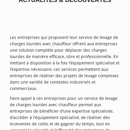
ACTUALITÉS
&
DÉCOUVERTES
1
2
3
4
5
6
Suivant
LES AVANTAGES DES SYSTÈMES DE
LEVAGE INTELLIGENTS ET
Les entreprises qui proposent leur service de levage de
CONNECTÉS POUR UNE GESTION
charges lourdes avec chauffeur offrent aux entreprises
EFFICACE DES CHARGES LOURDES
une solution complète pour déplacer des charges
lourdes de manière efficace, sûre et professionnelle. En
mettant à disposition à la fois l’équipement spécialisé et
LIRE LA SUITE
l’expertise nécessaire, ces services permettent aux
entreprises de réaliser des projets de levage complexes
dans une variété de contextes industriels et
commerciaux.
Faire appel à ces entreprises pour un service de levage
de charges lourdes avec chauffeur permet aux
entreprises de bénéficier d’une expertise spécialisée,
d’accéder à l’équipement spécialisé, de réaliser des
économies de coûts et de gagner du temps, tout en