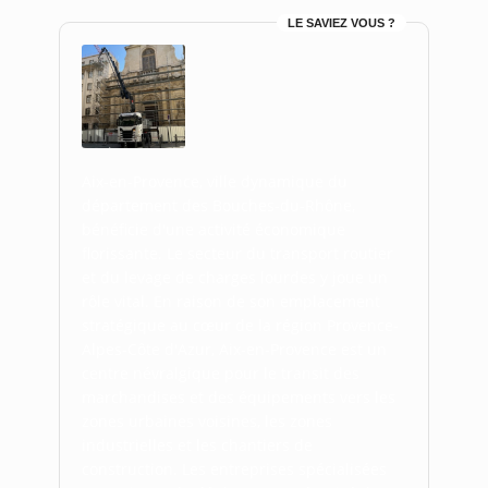
LE SAVIEZ VOUS ?
Aix-en-Provence, ville dynamique du
département des Bouches-du-Rhône,
bénéficie d'une activité économique
florissante. Le secteur du transport routier
et du levage de charges lourdes y joue un
rôle vital. En raison de son emplacement
stratégique au cœur de la région Provence-
Alpes-Côte d'Azur, Aix-en-Provence est un
centre névralgique pour le transit des
marchandises et des équipements vers les
zones urbaines voisines, les zones
industrielles et les chantiers de
construction. Les entreprises spécialisées