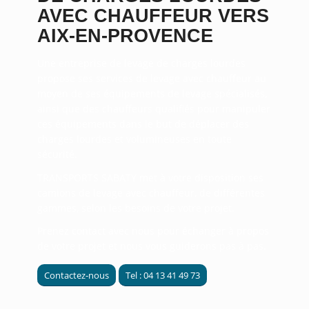
AVEC CHAUFFEUR VERS
AIX-EN-PROVENCE
Une entreprise de levage de charges lourdes
propose ses services de levage avec chauffeur au
moyen de ses équipements de levage spécialisés,
ainsi que des chauffeurs qualifiés pour manipuler
ces équipements dans le but de déplacer des
charges lourdes et volumineuses en toute
sécurité.
TRANSPORTS SABATY
met à votre disposition
ses
camions de levage avec chauffeur, de différentes
gammes, selon les besoins de votre projet.
Prenez contact avec nous pour échanger à propos
de votre projet et nous vous guiderons pas à pas.
Contactez-nous
Tel : 04 13 41 49 73