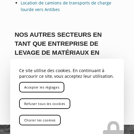
Location de camions de transports de charge
lourde vers Antibes
NOS AUTRES SECTEURS EN
TANT QUE ENTREPRISE DE
LEVAGE DE MATÉRIAUX EN
HAUTEUR AVEC CHAUFFEUR
Ce site utilise des cookies. En continuant à
PACA
,
Var
,
Bouches du Rhône
,
Savoie
,
Alpes
,
04
,
05
,
parcourir ce site, vous acceptez leur utilisation.
Gap
,
Rhône Alpes
,
Aix-en-Provence
,
Marseille
,
Gardanne
,
Bouc Bel Air
,
Aubagne
,
La Ciotat
,
Accepter les réglages
Marignane
,
Nice
,
Toulon
,
Avignon
,
Cannes
,
Rousset
Refuser tous les cookies
Choisir les cookies