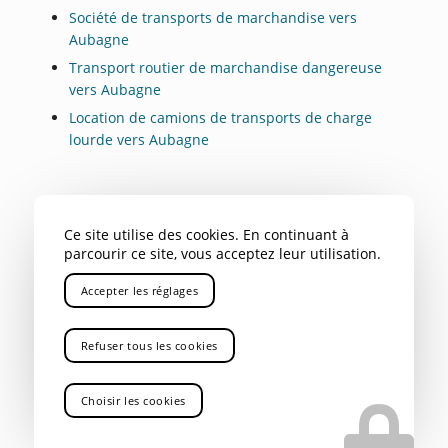
Société de transports de marchandise vers
Aubagne
Transport routier de marchandise dangereuse
vers Aubagne
Location de camions de transports de charge
lourde vers Aubagne
NOS AUTRES SECTEURS EN
Ce site utilise des cookies. En continuant à
TANT QUE ENTREPRISE DE
parcourir ce site, vous acceptez leur utilisation.
LEVAGE SÉCURISÉ AVEC
Accepter les réglages
CHAUFFEUR QUALIFIÉ
Refuser tous les cookies
PACA
,
Var
,
Bouches du Rhône
,
Savoie
,
Alpes
,
04
,
05
,
Gap
,
Rhône Alpes
,
Aix-en-Provence
,
Marseille
,
Gardanne
,
Bouc Bel Air
,
La Ciotat
,
Marignane
,
Nice
,
Choisir les cookies
Toulon
,
Avignon
,
Cannes
,
Antibes
,
Rousset