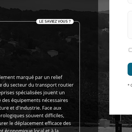
LE SAVIEZ VOUS ?
lement marqué par un relief
 du secteur du transport routier
* 
eprises spécialisées jouent un
sé des équipements nécessaires
ture et d'industrie. Face aux
ologiques souvent difficiles,
urer le déplacement efficace des
t économique local et à la