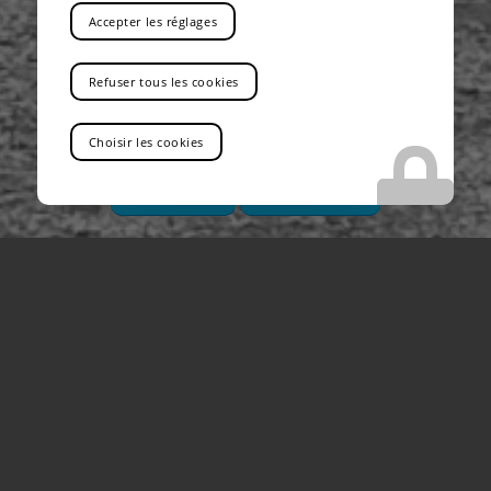
Accepter les réglages
VOUS RECHERCHEZ UNE ENTREPRISE DE
LOCATION DE CAMIONS-GRUES AVEC
Refuser tous les cookies
CHAUFFEUR DANS LES ALPES
Vous êtes au bon endroit !
Choisir les cookies
Contactez-nous
Tel : 04 13 41 49 73