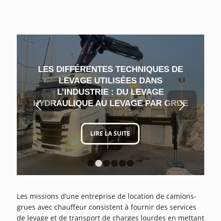
LES DIFFÉRENTES TECHNIQUES DE
LEVAGE UTILISÉES DANS
L’INDUSTRIE : DU LEVAGE
Suivant
HYDRAULIQUE AU LEVAGE PAR GRUE
LIRE LA SUITE
1
2
3
4
5
6
Les missions d’une entreprise de location de camions-
grues avec chauffeur consistent à fournir des services
de levage et de transport de charges lourdes en mettant