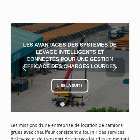
LES AVANTAGES DES SYSTÈMES DE
LEVAGE INTELLIGENTS ET
CONNECTÉS POUR UNE GESTION
Suivant
EFFICACE DES CHARGES LOURDES
LIRE LA SUITE
1
2
3
4
5
6
Les missions d’une entreprise de location de camions-
grues avec chauffeur consistent à fournir des services
de levage et de transport de charges lourdes en mettant