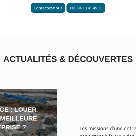
Contactez-nous
Tel : 04 13 41 49 73
ACTUALITÉS
&
DÉCOUVERTES
GE : LOUER
 MEILLEURE
PRISE ?
Les missions d’une entr