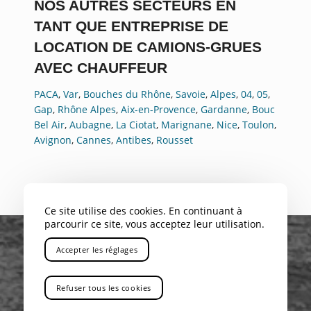
NOS AUTRES SECTEURS EN
TANT QUE ENTREPRISE DE
LOCATION DE CAMIONS-GRUES
AVEC CHAUFFEUR
PACA
,
Var
,
Bouches du Rhône
,
Savoie
,
Alpes
,
04
,
05
,
Gap
,
Rhône Alpes
,
Aix-en-Provence
,
Gardanne
,
Bouc
Bel Air
,
Aubagne
,
La Ciotat
,
Marignane
,
Nice
,
Toulon
,
Avignon
,
Cannes
,
Antibes
,
Rousset
Ce site utilise des cookies. En continuant à
parcourir ce site, vous acceptez leur utilisation.
Accepter les réglages
Refuser tous les cookies