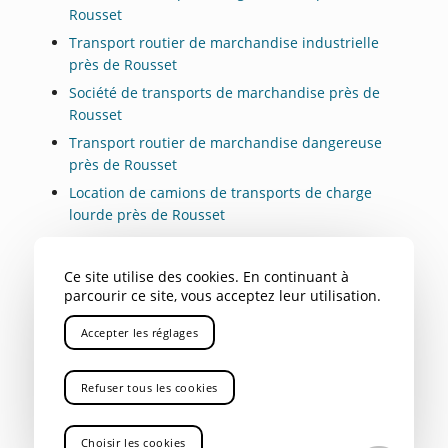
Rousset
Transport routier de marchandise industrielle
près de Rousset
Société de transports de marchandise près de
Rousset
Transport routier de marchandise dangereuse
près de Rousset
Location de camions de transports de charge
lourde près de Rousset
Ce site utilise des cookies. En continuant à
parcourir ce site, vous acceptez leur utilisation.
NOS AUTRES SECTEURS EN
TANT QUE ENTREPRISE DE
Accepter les réglages
LOCATION DE CAMIONS-GRUES
AVEC CHAUFFEUR
Refuser tous les cookies
Fuveau
,
Peypin
,
Peynier
,
La Bouilladisse
,
PACA
,
Var
,
Choisir les cookies