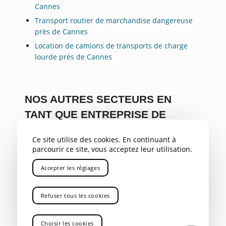
Cannes
Transport routier de marchandise dangereuse
près de Cannes
Location de camions de transports de charge
lourde près de Cannes
NOS AUTRES SECTEURS EN
TANT QUE ENTREPRISE DE
MANUTENTION DE CHARGES
Ce site utilise des cookies. En continuant à
LOURDES
parcourir ce site, vous acceptez leur utilisation.
PACA
,
Var
,
Bouches du Rhône
,
Savoie
,
Alpes
,
04
,
05
,
Accepter les réglages
Gap
,
Rhône Alpes
,
Aix-en-Provence
,
Marseille
,
Gardanne
,
Bouc Bel Air
,
Aubagne
,
La Ciotat
,
Refuser tous les cookies
Marignane
,
Nice
,
Toulon
,
Avignon
,
Antibes
,
Rousset
Choisir les cookies