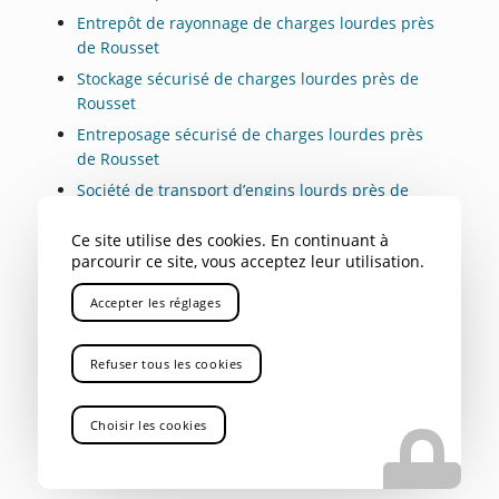
Entrepôt de rayonnage de charges lourdes près
de Rousset
Stockage sécurisé de charges lourdes près de
Rousset
Entreposage sécurisé de charges lourdes près
de Rousset
Société de transport d’engins lourds près de
Rousset
Ce site utilise des cookies. En continuant à
Transport routier de marchandise industrielle
parcourir ce site, vous acceptez leur utilisation.
près de Rousset
Société de transports de marchandise près de
Accepter les réglages
Rousset
Transport routier de marchandise dangereuse
Refuser tous les cookies
près de Rousset
Location de camions de transports de charge
Choisir les cookies
lourde près de Rousset