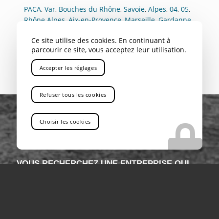
PACA
,
Var
,
Bouches du Rhône
,
Savoie
,
Alpes
,
04
,
05
,
Rhône Alpes
,
Aix-en-Provence
,
Marseille
,
Gardanne
,
Bouc Bel Air
,
Aubagne
,
La Ciotat
,
Marignane
,
Nice
,
Ce site utilise des cookies. En continuant à
Toulon
,
Avignon
,
Cannes
,
Antibes
,
Rousset
parcourir ce site, vous acceptez leur utilisation.
Accepter les réglages
Refuser tous les cookies
Choisir les cookies
VOUS RECHERCHEZ UNE ENTREPRISE QUI
PROPOSE LA LOCATION DE CAMIONS DE
LEVAGE AVEC CHAUFFEUR POUR TRAVAUX
PUBLICS PRÈS DE GAP
Vous êtes au bon endroit !