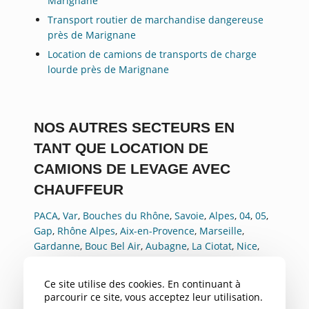
Marignane
Transport routier de marchandise dangereuse
près de Marignane
Location de camions de transports de charge
lourde près de Marignane
NOS AUTRES SECTEURS EN
TANT QUE LOCATION DE
CAMIONS DE LEVAGE AVEC
CHAUFFEUR
PACA
,
Var
,
Bouches du Rhône
,
Savoie
,
Alpes
,
04
,
05
,
Gap
,
Rhône Alpes
,
Aix-en-Provence
,
Marseille
,
Gardanne
,
Bouc Bel Air
,
Aubagne
,
La Ciotat
,
Nice
,
Toulon
,
Avignon
,
Cannes
,
Antibes
,
Rousset
Ce site utilise des cookies. En continuant à
parcourir ce site, vous acceptez leur utilisation.