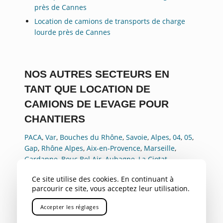
près de Cannes
Location de camions de transports de charge
lourde près de Cannes
NOS AUTRES SECTEURS EN
TANT QUE LOCATION DE
CAMIONS DE LEVAGE POUR
CHANTIERS
PACA
,
Var
,
Bouches du Rhône
,
Savoie
,
Alpes
,
04
,
05
,
Gap
,
Rhône Alpes
,
Aix-en-Provence
,
Marseille
,
Gardanne
,
Bouc Bel Air
,
Aubagne
,
La Ciotat
,
Marignane
,
Nice
,
Toulon
,
Avignon
,
Antibes
,
Rousset
Ce site utilise des cookies. En continuant à
parcourir ce site, vous acceptez leur utilisation.
Accepter les réglages