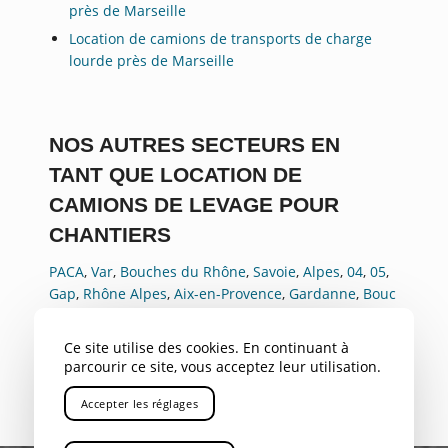
près de Marseille
Location de camions de transports de charge
lourde près de Marseille
NOS AUTRES SECTEURS EN
TANT QUE LOCATION DE
CAMIONS DE LEVAGE POUR
CHANTIERS
PACA
,
Var
,
Bouches du Rhône
,
Savoie
,
Alpes
,
04
,
05
,
Gap
,
Rhône Alpes
,
Aix-en-Provence
,
Gardanne
,
Bouc
Bel Air
,
Aubagne
,
La Ciotat
,
Marignane
,
Nice
,
Toulon
,
Avignon
,
Cannes
,
Antibes
,
Rousset
Ce site utilise des cookies. En continuant à
parcourir ce site, vous acceptez leur utilisation.
Accepter les réglages