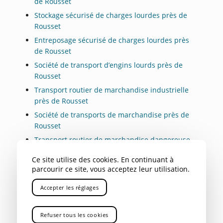
de Rousset
Stockage sécurisé de charges lourdes près de
Rousset
Entreposage sécurisé de charges lourdes près
de Rousset
Société de transport d’engins lourds près de
Rousset
Transport routier de marchandise industrielle
près de Rousset
Société de transports de marchandise près de
Rousset
Transport routier de marchandise dangereuse
près de Rousset
Ce site utilise des cookies. En continuant à
Location de camions de transports de charge
parcourir ce site, vous acceptez leur utilisation.
lourde près de Rousset
Accepter les réglages
Refuser tous les cookies
NOS AUTRES SECTEURS EN