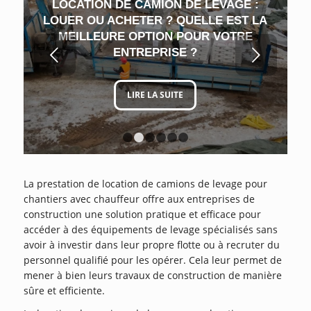
LOCATION DE CAMION DE LEVAGE :
LOUER OU ACHETER ? QUELLE EST LA
MEILLEURE OPTION POUR VOTRE
Suivant
ENTREPRISE ?
LIRE LA SUITE
1
2
3
4
5
6
La prestation de location de camions de levage pour
chantiers avec chauffeur offre aux entreprises de
construction une solution pratique et efficace pour
accéder à des équipements de levage spécialisés sans
avoir à investir dans leur propre flotte ou à recruter du
personnel qualifié pour les opérer. Cela leur permet de
mener à bien leurs travaux de construction de manière
sûre et efficiente.