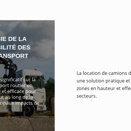
IE DE LA
ILITÉ DES
RANSPORT
La location de camions d
gnificatif sur la
une solution pratique e
port routier en
zones en hauteur et effe
 et efficace pour
secteurs.
t au long de la
ncipaux impacts de