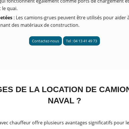
s qui fonctionnent également comme ports de chargement e
 le quai.
jetées
: Les camions-grues peuvent être utilisés pour aider à
onnant des matériaux de construction.
Contactez-nous
Tel : 04 13 41 49 73
GES DE LA LOCATION DE CAMIO
NAVAL ?
vec chauffeur offre plusieurs avantages significatifs pour l