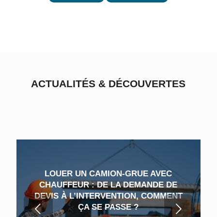
ACTUALITÉS
&
DÉCOUVERTES
LOUER UN CAMION-GRUE AVEC
COMMENT SE DÉROULE UNE
CHAUFFEUR : DE LA DEMANDE DE
OPÉRATION DE LEVAGE AVEC
DEVIS À L’INTERVENTION, COMMENT
CAMION : ÉTAPES, PRÉPARATION ET
Suivant
BONNE EXÉCUTION
ÇA SE PASSE ?