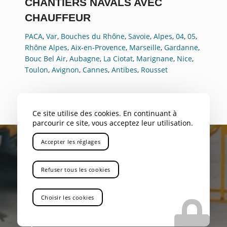
CHANTIERS NAVALS AVEC
CHAUFFEUR
PACA
,
Var
,
Bouches du Rhône
,
Savoie
,
Alpes
,
04
,
05
,
Rhône Alpes
,
Aix-en-Provence
,
Marseille
,
Gardanne
,
Bouc Bel Air
,
Aubagne
,
La Ciotat
,
Marignane
,
Nice
,
Toulon
,
Avignon
,
Cannes
,
Antibes
,
Rousset
Ce site utilise des cookies. En continuant à
parcourir ce site, vous acceptez leur utilisation.
Accepter les réglages
Refuser tous les cookies
VOUS RECHERCHEZ UNE ENTREPRISE QUI
Choisir les cookies
PROPOSE LA LOCATION DE CAMIONS-GRUES
POUR CHANTIERS NAVALS AVEC CHAUFFEUR