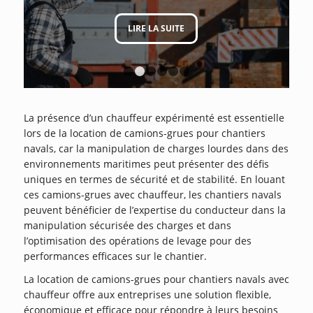
LIRE LA SUITE
LIRE LA SUITE
1
2
3
4
5
6
La présence d’un chauffeur expérimenté est essentielle
lors de la location de camions-grues pour chantiers
navals, car la manipulation de charges lourdes dans des
environnements maritimes peut présenter des défis
uniques en termes de sécurité et de stabilité. En louant
ces camions-grues avec chauffeur, les chantiers navals
peuvent bénéficier de l’expertise du conducteur dans la
manipulation sécurisée des charges et dans
l’optimisation des opérations de levage pour des
performances efficaces sur le chantier.
La location de camions-grues pour chantiers navals avec
chauffeur offre aux entreprises une solution flexible,
économique et efficace pour répondre à leurs besoins