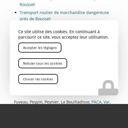
Rousset
Transport routier de marchandise dangereuse
près de Rousset
Location de camions de transports de charge
Ce site utilise des cookies. En continuant à
lourde près de Rousset
parcourir ce site, vous acceptez leur utilisation.
Accepter les réglages
NOS AUTRES SECTEURS EN
Refuser tous les cookies
TANT QUE LOCATION DE
CAMIONS-GRUES POUR
Choisir les cookies
CHANTIERS NAVALS AVEC
CHAUFFEUR
Fuveau
,
Peypin
,
Peynier
,
La Bouilladisse
,
PACA
,
Var
,
Bouches du Rhône
,
Savoie
,
Alpes
,
04
,
05
,
Gap
,
Rhône
Alpes
,
Aix-en-Provence
,
Marseille
,
Gardanne
,
Bouc
Bel Air
,
Aubagne
,
La Ciotat
,
Marignane
,
Nice
,
Toulon
,
Avignon
,
Cannes
,
Antibes