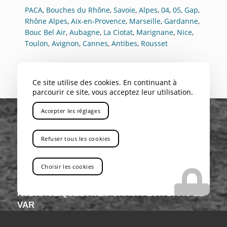
PACA
,
Bouches du Rhône
,
Savoie
,
Alpes
,
04
,
05
,
Gap
,
Rhône Alpes
,
Aix-en-Provence
,
Marseille
,
Gardanne
,
Bouc Bel Air
,
Aubagne
,
La Ciotat
,
Marignane
,
Nice
,
Toulon
,
Avignon
,
Cannes
,
Antibes
,
Rousset
Ce site utilise des cookies. En continuant à
parcourir ce site, vous acceptez leur utilisation.
Accepter les réglages
Refuser tous les cookies
Choisir les cookies
VOUS RECHERCHEZ UNE ENTREPRISE QUI
PROPOSE LA LOCATION DE GRUES
HYDRAULIQUES AVEC CHAUFFEUR DANS LE
VAR
Vous êtes au bon endroit !