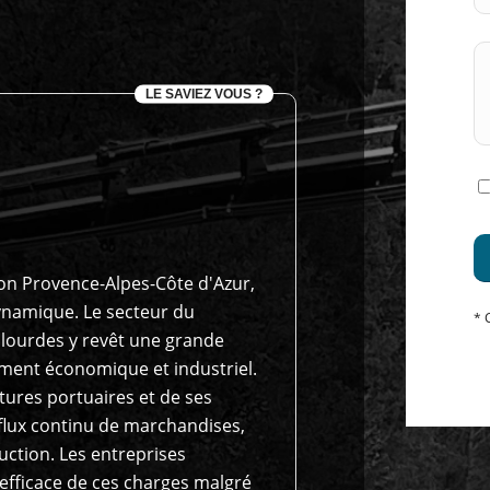
LE SAVIEZ VOUS ?
ion Provence-Alpes-Côte d'Azur,
dynamique. Le secteur du
* 
 lourdes y revêt une grande
ment économique et industriel.
ctures portuaires et de ses
n flux continu de marchandises,
ction. Les entreprises
 efficace de ces charges malgré