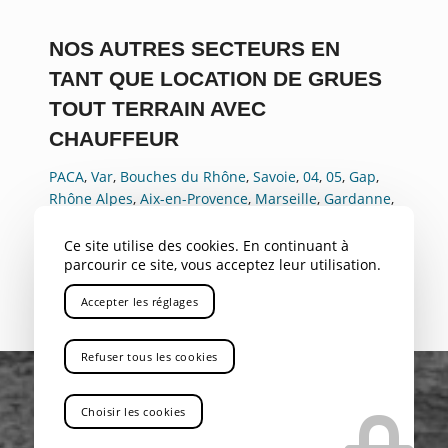
NOS AUTRES SECTEURS EN
TANT QUE LOCATION DE GRUES
TOUT TERRAIN AVEC
CHAUFFEUR
PACA
,
Var
,
Bouches du Rhône
,
Savoie
,
04
,
05
,
Gap
,
Rhône Alpes
,
Aix-en-Provence
,
Marseille
,
Gardanne
,
Bouc Bel Air
,
Aubagne
,
La Ciotat
,
Marignane
,
Nice
,
Toulon
,
Avignon
,
Cannes
,
Antibes
,
Rousset
Ce site utilise des cookies. En continuant à
parcourir ce site, vous acceptez leur utilisation.
Accepter les réglages
Refuser tous les cookies
Choisir les cookies