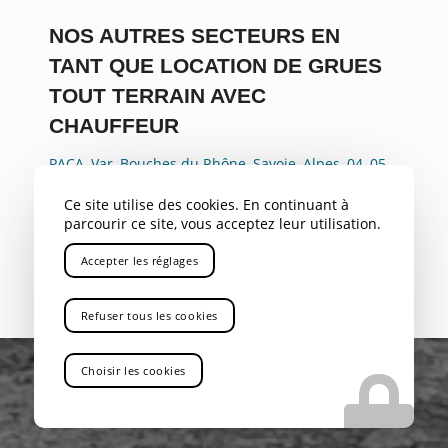
NOS AUTRES SECTEURS EN
TANT QUE LOCATION DE GRUES
TOUT TERRAIN AVEC
CHAUFFEUR
PACA
,
Var
,
Bouches du Rhône
,
Savoie
,
Alpes
,
04
,
05
,
Gap
,
Rhône Alpes
,
Aix-en-Provence
,
Marseille
,
Ce site utilise des cookies. En continuant à
Gardanne
,
Bouc Bel Air
,
Aubagne
,
La Ciotat
,
parcourir ce site, vous acceptez leur utilisation.
Marignane
,
Nice
,
Avignon
,
Cannes
,
Antibes
,
Rousset
Accepter les réglages
Refuser tous les cookies
Choisir les cookies