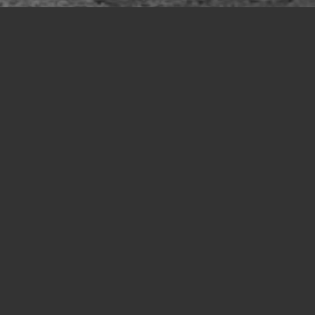
VOUS RECHERCHEZ UNE ENTREPRISE QUI
PROPOSE LA LOCATION DE GRUES TOUT
TERRAIN AVEC CHAUFFEUR PRÈS DE
TOULON
Vous êtes au bon endroit !
Contactez-nous
Tel : 04 13 41 49 73