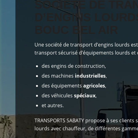
SOCIÉTÉ DE TRA
D’ENGINS LOURD
BOUC BEL AIR
Une société de transport d’engins lourds es
transport sécurisé d’équipements lourds et de
des engins de construction,
des machines
industrielles
,
des équipements
agricoles
,
des véhicules
spéciaux
,
et autres.
TRANSPORTS SABATY
propose à ses clients
s
lourds avec chauffeur, de différentes gammes