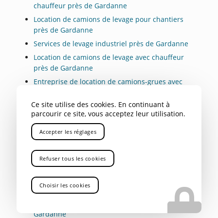
chauffeur près de Gardanne
Location de camions de levage pour chantiers
près de Gardanne
Services de levage industriel près de Gardanne
Location de camions de levage avec chauffeur
près de Gardanne
Entreprise de location de camions-grues avec
chauffeur près de Gardanne
Ce site utilise des cookies. En continuant à
Entrepôt de rayonnage de charges lourdes près
parcourir ce site, vous acceptez leur utilisation.
de Gardanne
Stockage sécurisé de charges lourdes près de
Accepter les réglages
Gardanne
Entreposage sécurisé de charges lourdes près
Refuser tous les cookies
de Gardanne
Transport routier de marchandise industrielle
Choisir les cookies
près de Gardanne
Société de transports de marchandise près de
Gardanne