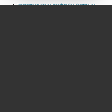
Transport routier de marchandise dangereuse
près de Gardanne
Location de camions de transports de charge
lourde près de Gardanne
NOS AUTRES SECTEURS EN
TANT QUE SOCIÉTÉ DE
TRANSPORT D’ENGINS LOURDS
PACA
,
Var
,
Bouches du Rhône
,
Savoie
,
Alpes
,
04
,
05
,
Gap
,
Rhône Alpes
,
Aix-en-Provence
,
Marseille
,
Bouc
Bel Air
,
Aubagne
,
La Ciotat
,
Marignane
,
Nice
,
Toulon
,
Avignon
,
Cannes
,
Antibes
,
Rousset