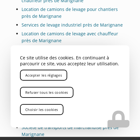
chauffeur près de Marignane
Location de camions de levage pour chantiers
près de Marignane
Services de levage industriel près de Marignane
Location de camions de levage avec chauffeur
près de Marignane
Entreprise de location de camions-grues avec
chauffeur près de Marignane
Ce site utilise des cookies. En continuant à
parcourir ce site, vous acceptez leur utilisation.
Entrepôt de rayonnage de charges lourdes près
de Marignane
Accepter les réglages
Stockage sécurisé de charges lourdes près de
Marignane
Refuser tous les cookies
Entreposage sécurisé de charges lourdes près
de Marignane
Choisir les cookies
Transport routier de marchandise industrielle
près de Marignane
Société de transports de marchandise près de
Marignane