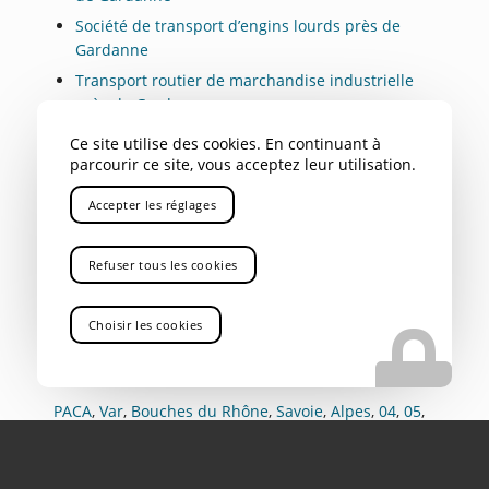
Société de transport d’engins lourds près de
Gardanne
Transport routier de marchandise industrielle
près de Gardanne
Transport routier de marchandise dangereuse
Ce site utilise des cookies. En continuant à
près de Gardanne
parcourir ce site, vous acceptez leur utilisation.
Location de camions de transports de charge
Accepter les réglages
lourde près de Gardanne
Refuser tous les cookies
NOS AUTRES SECTEURS EN
Choisir les cookies
TANT QUE SOCIÉTÉ DE
TRANSPORTS DE MARCHANDISE
PACA
,
Var
,
Bouches du Rhône
,
Savoie
,
Alpes
,
04
,
05
,
Gap
,
Rhône Alpes
,
Aix-en-Provence
,
Marseille
,
Bouc
Bel Air
,
Aubagne
,
La Ciotat
,
Marignane
,
Nice
,
Toulon
,
Avignon
,
Cannes
,
Antibes
,
Rousset