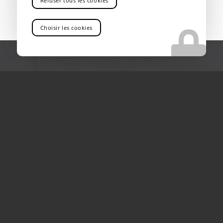
Refuser tous les cookies
Choisir les cookies
VOUS RECHERCHEZ UN ENTREPÔT QUI
PROPOSE LE STOCKAGE SÉCURISÉ DE
CHARGES LOURDES PRÈS DE MARSEILLE
Vous êtes au bon endroit !
Contactez-nous
Tel : 04 13 41 49 73