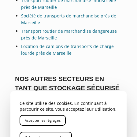
Transport routier de marchandise industrielle
près de Marseille
Société de transports de marchandise près de
Marseille
Transport routier de marchandise dangereuse
près de Marseille
Location de camions de transports de charge
lourde près de Marseille
NOS AUTRES SECTEURS EN
TANT QUE STOCKAGE SÉCURISÉ
DE CHARGES LOURDES
Ce site utilise des cookies. En continuant à
PACA
,
Var
,
Bouches du Rhône
,
Savoie
,
Alpes
,
04
,
05
,
parcourir ce site, vous acceptez leur utilisation.
Gap
,
Rhône Alpes
,
Aix-en-Provence
,
Gardanne
,
Bouc
Accepter les réglages
Bel Air
,
Aubagne
,
La Ciotat
,
Marignane
,
Nice
,
Toulon
,
Avignon
,
Cannes
,
Antibes
,
Rousset