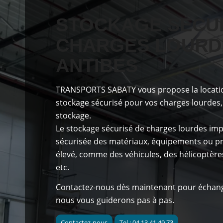
STOCKAGE SÉCUR
CHARGES LOURD
ANTIBES
TRANSPORTS SABATY
vous propose
la locat
stockage sécurisé pour vos charges lourdes, 
stockage.
Le stockage sécurisé de charges lourdes impl
sécurisée des matériaux, équipements ou pro
élevé, comme des véhicules, des hélicoptère
etc.
Contactez-nous dès maintenant
pour échang
nous vous guiderons pas à pas.
Contactez-nous
Tel : 04 13 41 49 73