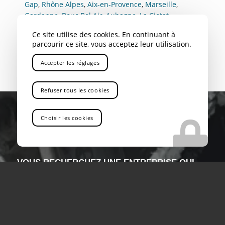
Gap
,
Rhône Alpes
,
Aix-en-Provence
,
Marseille
,
Gardanne
,
Bouc Bel Air
,
Aubagne
,
La Ciotat
,
Marignane
,
Nice
,
Toulon
,
Avignon
,
Cannes
,
Antibes
,
Ce site utilise des cookies. En continuant à
Rousset
parcourir ce site, vous acceptez leur utilisation.
Accepter les réglages
Refuser tous les cookies
Choisir les cookies
VOUS RECHERCHEZ UNE ENTREPRISE QUI
PROPOSE LE TRANSPORT ROUTIER DE
MARCHANDISE DANGEREUSE DANS LE 05
Vous êtes au bon endroit !