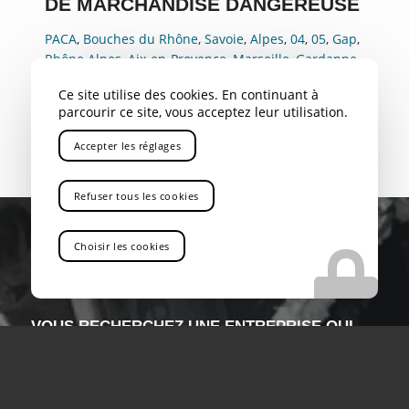
DE MARCHANDISE DANGEREUSE
PACA
,
Bouches du Rhône
,
Savoie
,
Alpes
,
04
,
05
,
Gap
,
Rhône Alpes
,
Aix-en-Provence
,
Marseille
,
Gardanne
,
Bouc Bel Air
,
Aubagne
,
La Ciotat
,
Marignane
,
Nice
,
Ce site utilise des cookies. En continuant à
Toulon
,
Avignon
,
Cannes
,
Antibes
,
Rousset
parcourir ce site, vous acceptez leur utilisation.
Accepter les réglages
Refuser tous les cookies
Choisir les cookies
VOUS RECHERCHEZ UNE ENTREPRISE QUI
PROPOSE LE TRANSPORT ROUTIER DE
MARCHANDISE DANGEREUSE DANS LE VAR
Vous êtes au bon endroit !