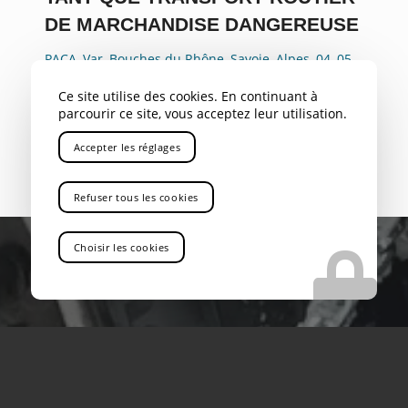
DE MARCHANDISE DANGEREUSE
PACA
,
Var
,
Bouches du Rhône
,
Savoie
,
Alpes
,
04
,
05
,
Gap
,
Rhône Alpes
,
Aix-en-Provence
,
Gardanne
,
Bouc
Ce site utilise des cookies. En continuant à
Bel Air
,
Aubagne
,
La Ciotat
,
Marignane
,
Nice
,
Toulon
,
parcourir ce site, vous acceptez leur utilisation.
Avignon
,
Cannes
,
Antibes
,
Rousset
Accepter les réglages
Refuser tous les cookies
Choisir les cookies
VOUS RECHERCHEZ UNE ENTREPRISE QUI
PROPOSE LE TRANSPORT ROUTIER DE
MARCHANDISE DANGEREUSE PRÈS DE