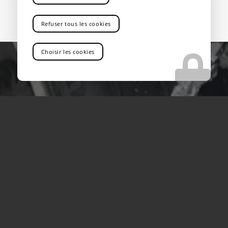
Refuser tous les cookies
Choisir les cookies
VOUS RECHERCHEZ UNE ENTREPRISE QUI
PROPOSE LE TRANSPORT ROUTIER DE
MARCHANDISE INDUSTRIELLE PRÈS DE
BOUC BEL AIR
Vous êtes au bon endroit !
Contactez-nous
Tel : 04 13 41 49 73