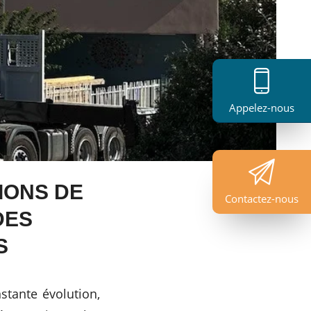
Appelez-nous
IONS DE
Contactez-nous
DES
S
stante évolution,