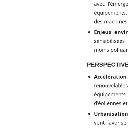
avec l’émerge
équipements. L
des machines 
Enjeux envi
sensibilisée
moins polluan
PERSPECTIVE
Accélération
renouvelable
équipements d
d’éoliennes e
Urbanisation 
vont favorise