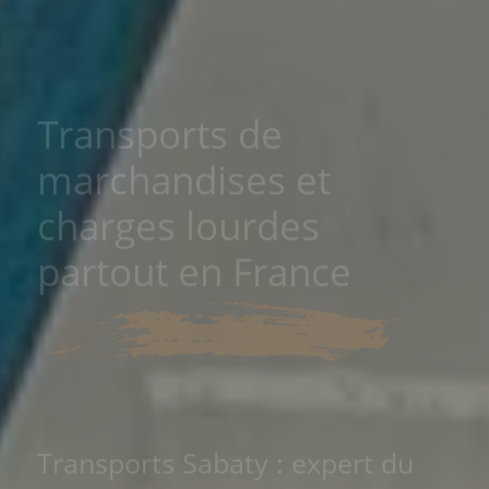
Transports de
marchandises et
charges lourdes
partout en France
Transports Sabaty : expert du
transport