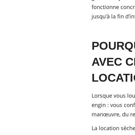
fonctionne concr
jusqu’à la fin d’
POURQU
AVEC C
LOCATI
Lorsque vous lo
engin : vous conf
manœuvre, du res
La location sèch