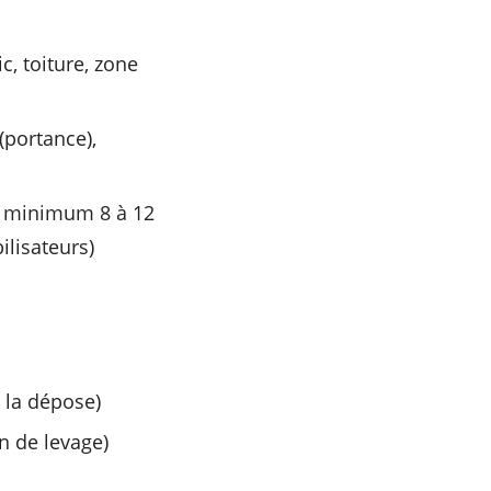
c, toiture, zone
(portance),
u minimum 8 à 12
ilisateurs)
t la dépose)
n de levage)