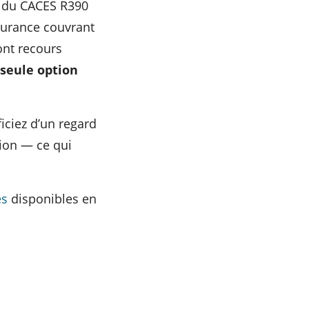
re du CACES R390
ssurance couvrant
 ont recours
 seule option
iciez d’un regard
tion — ce qui
es
disponibles en