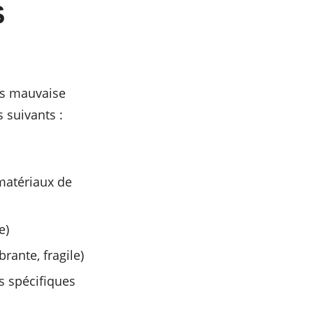
S
ans mauvaise
 suivants :
 matériaux de
e)
rante, fragile)
s spécifiques