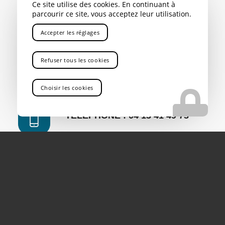
Ce site utilise des cookies. En continuant à
parcourir ce site, vous acceptez leur utilisation.
Accepter les réglages
Location de camion de levage & Transports de
marchandises lourdes.
Refuser tous les cookies
CONTACT
Choisir les cookies
TÉLÉPHONE : 04 13 41 49 73
ADRESSE
ZAC SAINT CHARLES
283 AVENUE DES MONTS AURELIENS
13710 FUVEAU