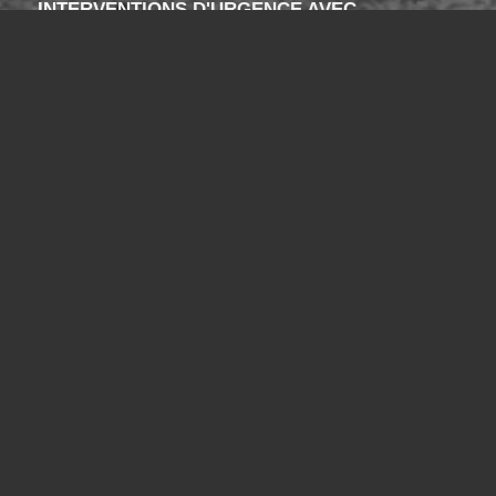
INTERVENTIONS D'URGENCE AVEC
CHAUFFEUR EN SAVOIE
Vous êtes au bon endroit !
Contactez-nous
Tel : 04 13 41 49 73