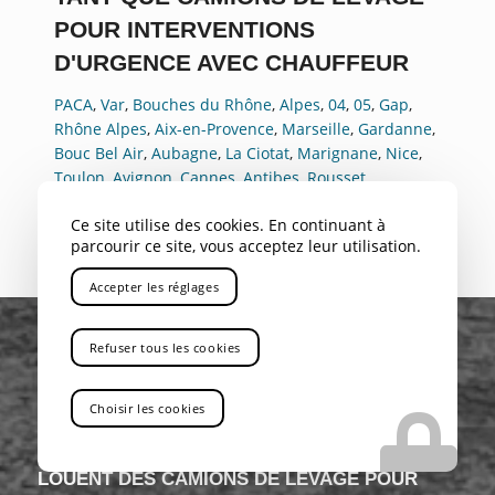
POUR INTERVENTIONS
D'URGENCE AVEC CHAUFFEUR
PACA
,
Var
,
Bouches du Rhône
,
Alpes
,
04
,
05
,
Gap
,
Rhône Alpes
,
Aix-en-Provence
,
Marseille
,
Gardanne
,
Bouc Bel Air
,
Aubagne
,
La Ciotat
,
Marignane
,
Nice
,
Toulon
,
Avignon
,
Cannes
,
Antibes
,
Rousset
Ce site utilise des cookies. En continuant à
parcourir ce site, vous acceptez leur utilisation.
Accepter les réglages
Refuser tous les cookies
Choisir les cookies
VOUS RECHERCHEZ UNE ENTREPRISE QUI
LOUENT DES CAMIONS DE LEVAGE POUR